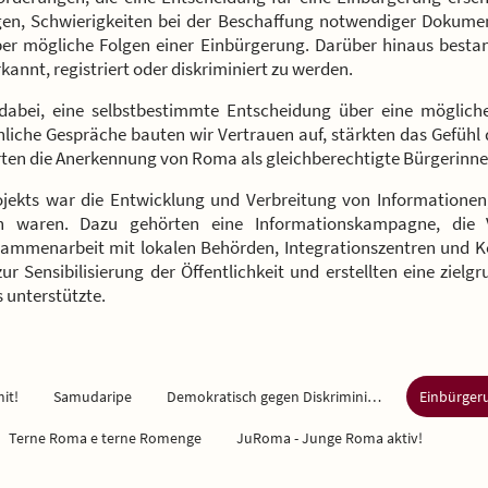
en, Schwierigkeiten bei der Beschaffung notwendiger Dokume
ber mögliche Folgen einer Einbürgerung. Darüber hinaus best
kannt, registriert oder diskriminiert zu werden.
dabei, eine selbstbestimmte Entscheidung über eine mögliche
liche Gespräche bauten wir Vertrauen auf, stärkten das Gefühl d
rten die Anerkennung von Roma als gleichberechtigte Bürgerinne
ojekts war die Entwicklung und Verbreitung von Informationen,
 waren. Dazu gehörten eine Informationskampagne, die Ver
sammenarbeit mit lokalen Behörden, Integrationszentren und K
ur Sensibilisierung der Öffentlichkeit und erstellten eine zie
unterstützte.
it!
Samudaripe
Demokratisch gegen Diskriminierung
Terne Roma e terne Romenge
JuRoma - Junge Roma aktiv!