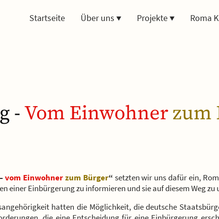
Startseite
Über uns
Projekte
Roma K
g -
Vom
Einwohner
zum 
 –
vom Einwohner
zum Bürger
“
setzten wir uns dafür ein, Rom
n einer Einbürgerung zu informieren und sie auf diesem Weg zu 
ngehörigkeit hatten die Möglichkeit, die deutsche Staatsbürge
rderungen, die eine Entscheidung für eine Einbürgerung ersc